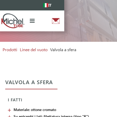
IT
Prodotti
Linee del vuoto
Valvola a sfera
VALVOLA A SFERA
I FATTI
Materiale: ottone cromato
Su entrambi i lati: filettatura interna (tipo "R")