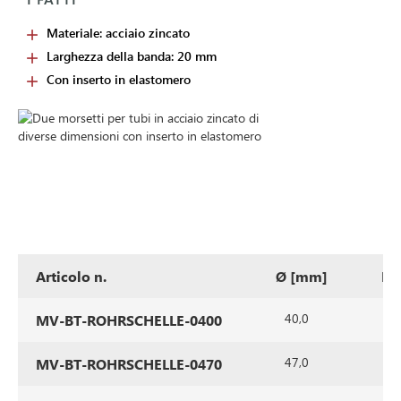
Materiale: acciaio zincato
Larghezza della banda: 20 mm
Con inserto in elastomero
Articolo n.
Ø [mm]
La
40,0
2
MV-BT-ROHRSCHELLE-0400
47,0
2
MV-BT-ROHRSCHELLE-0470