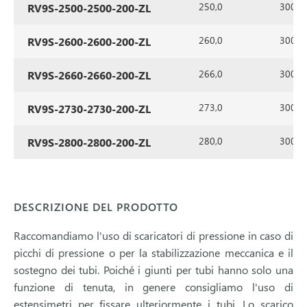
250,0
300
RV9S-2500-2500-200-ZL
260,0
300
RV9S-2600-2600-200-ZL
266,0
300
RV9S-2660-2660-200-ZL
273,0
300
RV9S-2730-2730-200-ZL
280,0
300
RV9S-2800-2800-200-ZL
DESCRIZIONE DEL PRODOTTO
Raccomandiamo l'uso di scaricatori di pressione in caso di
picchi di pressione o per la stabilizzazione meccanica e il
sostegno dei tubi. Poiché i giunti per tubi hanno solo una
funzione di tenuta, in genere consigliamo l'uso di
estensimetri per fissare ulteriormente i tubi. Lo scarico