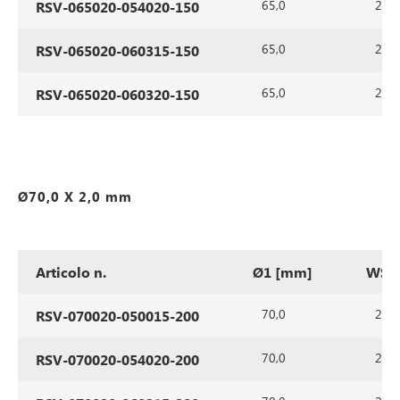
65,0
2,0
RSV-065020-054020-150
65,0
2,0
RSV-065020-060315-150
65,0
2,0
RSV-065020-060320-150
Ø70,0 X 2,0 mm
Articolo n.
Ø1 [mm]
WS1
70,0
2,0
RSV-070020-050015-200
70,0
2,0
RSV-070020-054020-200