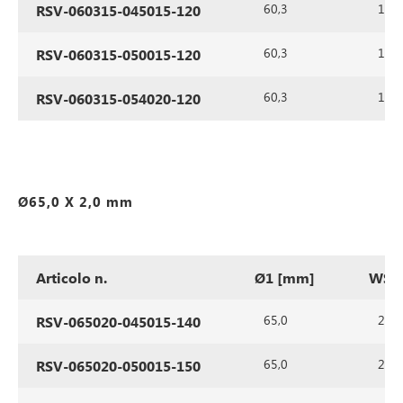
60,3
1,5
RSV-060315-045015-120
60,3
1,5
RSV-060315-050015-120
60,3
1,5
RSV-060315-054020-120
Ø65,0 X 2,0 mm
Articolo n.
Ø1 [mm]
WS1
65,0
2,0
RSV-065020-045015-140
65,0
2,0
RSV-065020-050015-150