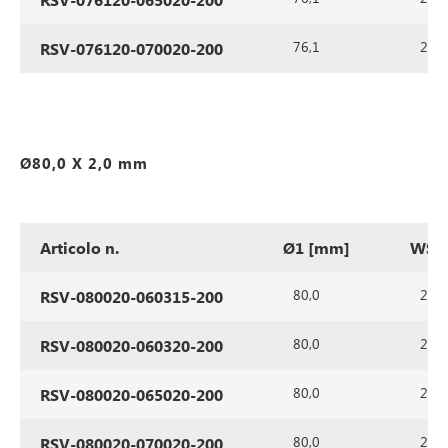
76,1
2,0
RSV-076120-070020-200
Ø80,0 X 2,0 mm
Articolo n.
Ø1 [mm]
WS1
80,0
2,0
RSV-080020-060315-200
80,0
2,0
RSV-080020-060320-200
80,0
2,0
RSV-080020-065020-200
80,0
2,0
RSV-080020-070020-200