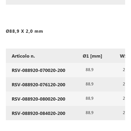
Ø88,9 X 2,0 mm
Articolo n.
Ø1 [mm]
WS1
88,9
2,0
RSV-088920-070020-200
88,9
2,0
RSV-088920-076120-200
88,9
2,0
RSV-088920-080020-200
88,9
2,0
RSV-088920-084020-200