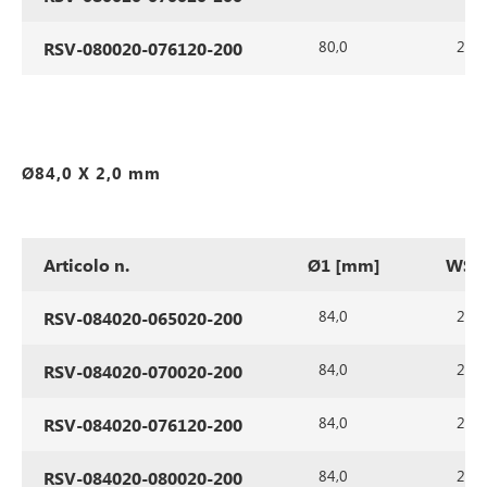
80,0
2,0
RSV-080020-076120-200
Ø84,0 X 2,0 mm
Articolo n.
Ø1 [mm]
WS1
84,0
2,0
RSV-084020-065020-200
84,0
2,0
RSV-084020-070020-200
84,0
2,0
RSV-084020-076120-200
84,0
2,0
RSV-084020-080020-200