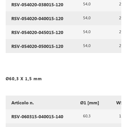
54,0
2,0
RSV-054020-038015-120
54,0
2,0
RSV-054020-040015-120
54,0
2,0
RSV-054020-045015-120
54,0
2,0
RSV-054020-050015-120
Ø60,3 X 1,5 mm
Articolo n.
Ø1 [mm]
WS1
60,3
1,5
RSV-060315-040015-140