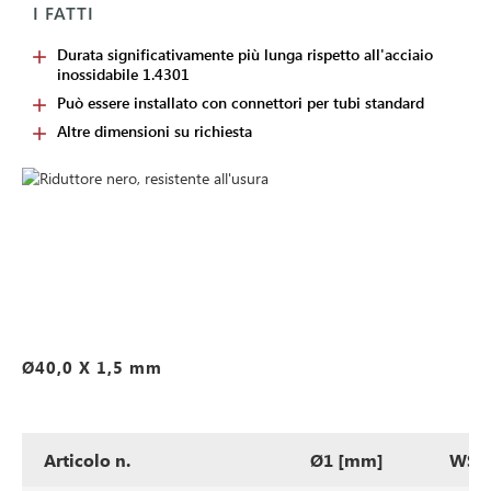
I FATTI
Durata significativamente più lunga rispetto all'acciaio
inossidabile 1.4301
Può essere installato con connettori per tubi standard
Altre dimensioni su richiesta
Ø40,0 X 1,5 mm
Articolo n.
Ø1 [mm]
WS1