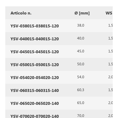
Articolo n.
Ø [mm]
WS [
38,0
1,5
YSV-038015-038015-120
40,0
1,5
YSV-040015-040015-120
45,0
1,5
YSV-045015-045015-120
50,0
1,5
YSV-050015-050015-120
54,0
2,0
YSV-054020-054020-120
60,3
1,5
YSV-060315-060315-140
65,0
2,0
YSV-065020-065020-140
70,0
2,0
YSV-070020-070020-140