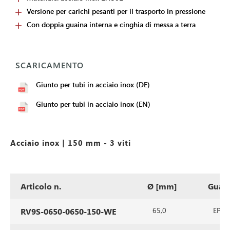
Versione per carichi pesanti per il trasporto in pressione
Con doppia guaina interna e cinghia di messa a terra
SCARICAMENTO
Giunto per tubi in acciaio inox (DE)
Giunto per tubi in acciaio inox (EN)
Acciaio inox | 150 mm - 3 viti
Articolo n.
Ø [mm]
Guarn
65,0
EPDM 
RV9S-0650-0650-150-WE