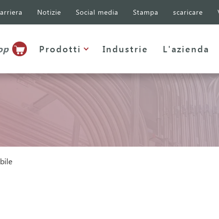
arriera
Notizie
Social media
Stampa
scaricare
op
Prodotti
Industrie
L'azienda
bile