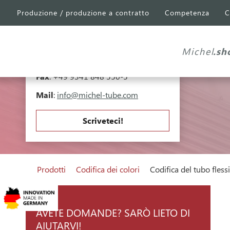
Produzione / produzione a contratto
Competenza
C
Michel Tube
Engineering GmbH
Industriepark A81
Falk-Müller-Straße 30
Michel
.sh
97941 Tauberbischofsheim
Telefono
:
+49 9341 848 550-0
Fax
: +49 9341 848 550-5
Mail
:
info@michel-tube.com
Scriveteci!
Prodotti
Codifica dei colori
Codifica del tubo flessi
AVETE DOMANDE? SARÒ LIETO DI
AIUTARVI!