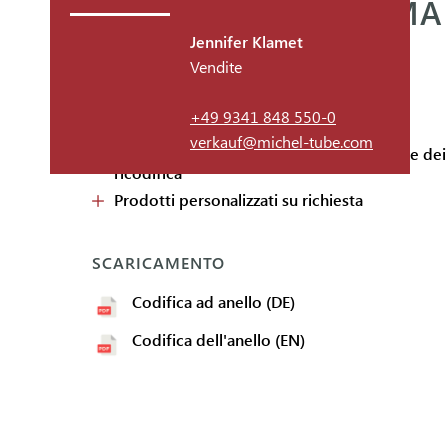
ANELLO PORTAGOMMA |
Jennifer Klamet
Vendite
I FATTI
+49 9341 848 550-0
Per il fissaggio libero al tubo flessibile
verkauf@michel-tube.com
Facile da rimuovere in caso di sostituzione dei
ricodifica
Prodotti personalizzati su richiesta
SCARICAMENTO
Codifica ad anello (DE)
Codifica dell'anello (EN)