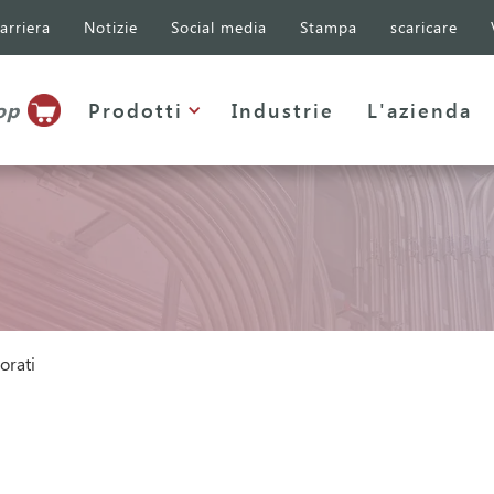
arriera
Notizie
Social media
Stampa
scaricare
op
Prodotti
Industrie
L'azienda
orati