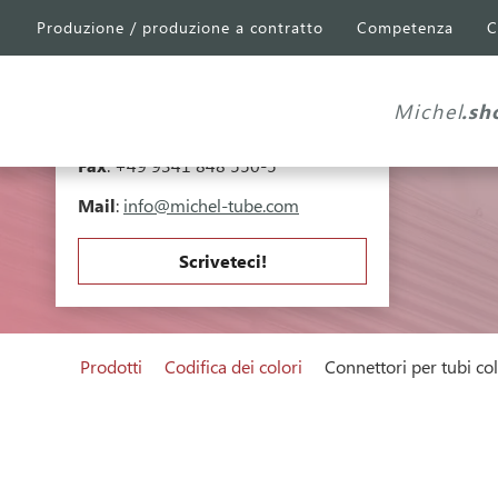
Produzione / produzione a contratto
Competenza
C
Michel Tube
Engineering GmbH
Industriepark A81
Falk-Müller-Straße 30
Michel
.sh
97941 Tauberbischofsheim
Telefono
:
+49 9341 848 550-0
Fax
: +49 9341 848 550-5
Mail
:
info@michel-tube.com
Scriveteci!
Prodotti
Codifica dei colori
Connettori per tubi col