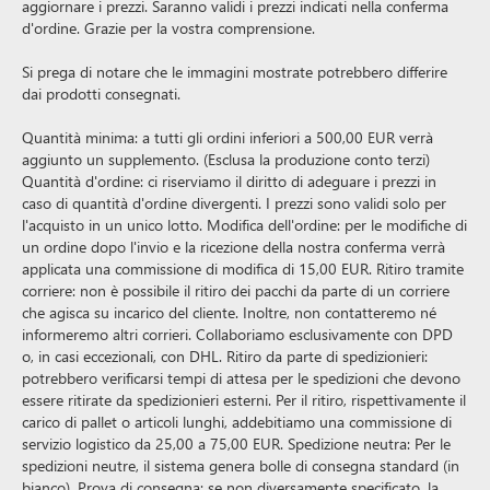
aggiornare i prezzi. Saranno validi i prezzi indicati nella conferma
d'ordine. Grazie per la vostra comprensione.
Si prega di notare che le immagini mostrate potrebbero differire
dai prodotti consegnati.
Quantità minima: a tutti gli ordini inferiori a 500,00 EUR verrà
aggiunto un supplemento. (Esclusa la produzione conto terzi)
Quantità d'ordine: ci riserviamo il diritto di adeguare i prezzi in
caso di quantità d'ordine divergenti. I prezzi sono validi solo per
l'acquisto in un unico lotto. Modifica dell'ordine: per le modifiche di
un ordine dopo l'invio e la ricezione della nostra conferma verrà
applicata una commissione di modifica di 15,00 EUR. Ritiro tramite
corriere: non è possibile il ritiro dei pacchi da parte di un corriere
che agisca su incarico del cliente. Inoltre, non contatteremo né
informeremo altri corrieri. Collaboriamo esclusivamente con DPD
o, in casi eccezionali, con DHL. Ritiro da parte di spedizionieri:
potrebbero verificarsi tempi di attesa per le spedizioni che devono
essere ritirate da spedizionieri esterni. Per il ritiro, rispettivamente il
carico di pallet o articoli lunghi, addebitiamo una commissione di
servizio logistico da 25,00 a 75,00 EUR. Spedizione neutra: Per le
spedizioni neutre, il sistema genera bolle di consegna standard (in
bianco). Prova di consegna: se non diversamente specificato, la