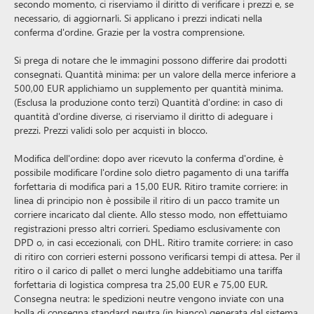
secondo momento, ci riserviamo il diritto di verificare i prezzi e, se
necessario, di aggiornarli. Si applicano i prezzi indicati nella
conferma d'ordine. Grazie per la vostra comprensione.
Si prega di notare che le immagini possono differire dai prodotti
consegnati. Quantità minima: per un valore della merce inferiore a
500,00 EUR applichiamo un supplemento per quantità minima.
(Esclusa la produzione conto terzi) Quantità d'ordine: in caso di
quantità d'ordine diverse, ci riserviamo il diritto di adeguare i
prezzi. Prezzi validi solo per acquisti in blocco.
Modifica dell'ordine: dopo aver ricevuto la conferma d'ordine, è
possibile modificare l'ordine solo dietro pagamento di una tariffa
forfettaria di modifica pari a 15,00 EUR. Ritiro tramite corriere: in
linea di principio non è possibile il ritiro di un pacco tramite un
corriere incaricato dal cliente. Allo stesso modo, non effettuiamo
registrazioni presso altri corrieri. Spediamo esclusivamente con
DPD o, in casi eccezionali, con DHL. Ritiro tramite corriere: in caso
di ritiro con corrieri esterni possono verificarsi tempi di attesa. Per il
ritiro o il carico di pallet o merci lunghe addebitiamo una tariffa
forfettaria di logistica compresa tra 25,00 EUR e 75,00 EUR.
Consegna neutra: le spedizioni neutre vengono inviate con una
bolla di consegna standard neutra (in bianco) generata dal sistema.